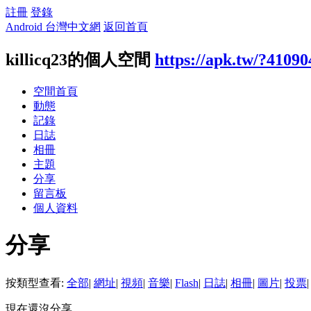
註冊
登錄
Android 台灣中文網
返回首頁
killicq23的個人空間
https://apk.tw/?41090
空間首頁
動態
記錄
日誌
相冊
主題
分享
留言板
個人資料
分享
按類型查看:
全部
|
網址
|
視頻
|
音樂
|
Flash
|
日誌
|
相冊
|
圖片
|
投票
|
現在還沒分享