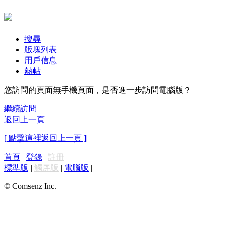
搜尋
版塊列表
用戶信息
熱帖
您訪問的頁面無手機頁面，是否進一步訪問電腦版？
繼續訪問
返回上一頁
[ 點擊這裡返回上一頁 ]
首頁
|
登錄
|
註冊
標準版
|
觸屏版
|
電腦版
|
© Comsenz Inc.