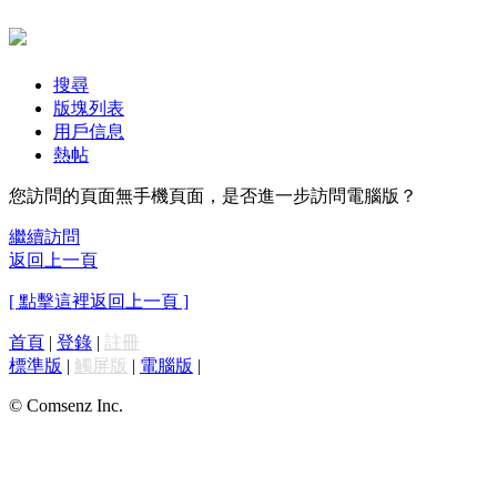
搜尋
版塊列表
用戶信息
熱帖
您訪問的頁面無手機頁面，是否進一步訪問電腦版？
繼續訪問
返回上一頁
[ 點擊這裡返回上一頁 ]
首頁
|
登錄
|
註冊
標準版
|
觸屏版
|
電腦版
|
© Comsenz Inc.