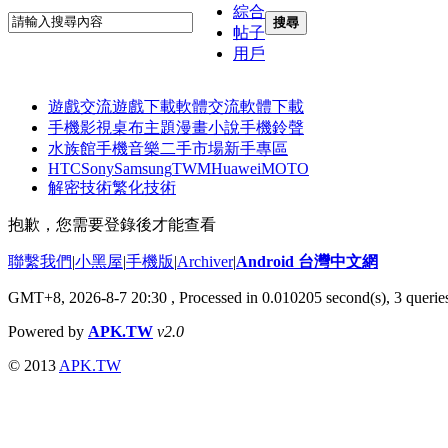
綜合
搜尋
帖子
用戶
遊戲交流
遊戲下載
軟體交流
軟體下載
手機影視
桌布主題
漫畫小說
手機鈴聲
水族館
手機音樂
二手市場
新手專區
HTC
Sony
Samsung
TWM
Huawei
MOTO
解密技術
繁化技術
抱歉，您需要登錄後才能查看
聯繫我們
|
小黑屋
|
手機版
|
Archiver
|
Android 台灣中文網
GMT+8, 2026-8-7 20:30
, Processed in 0.010205 second(s), 3 quer
Powered by
APK.TW
v2.0
© 2013
APK.TW