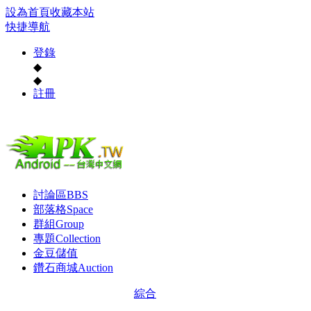
設為首頁
收藏本站
快捷導航
登錄
◆
◆
註冊
討論區
BBS
部落格
Space
群組
Group
專題
Collection
金豆儲值
鑽石商城
Auction
綜合