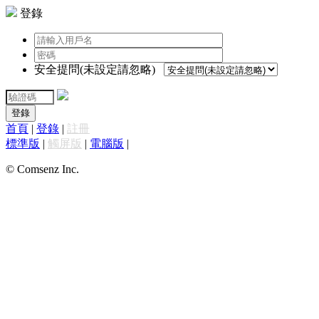
登錄
安全提問(未設定請忽略)
登錄
首頁
|
登錄
|
註冊
標準版
|
觸屏版
|
電腦版
|
© Comsenz Inc.