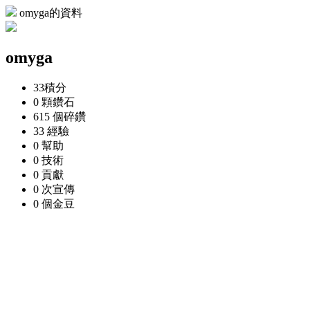
omyga的資料
omyga
33
積分
0 顆
鑽石
615 個
碎鑽
33
經驗
0
幫助
0
技術
0
貢獻
0 次
宣傳
0 個
金豆