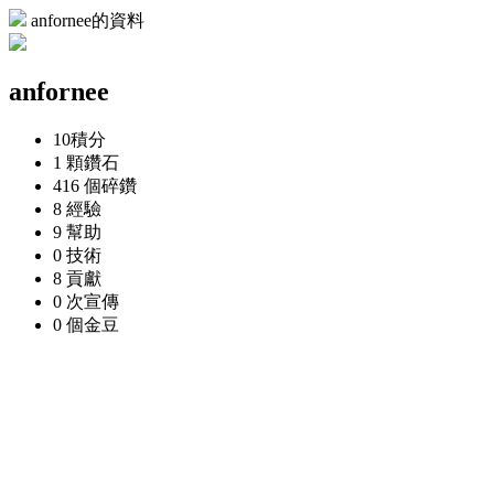
anfornee的資料
anfornee
10
積分
1 顆
鑽石
416 個
碎鑽
8
經驗
9
幫助
0
技術
8
貢獻
0 次
宣傳
0 個
金豆