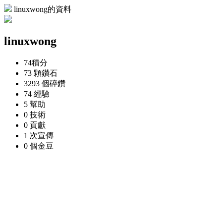
linuxwong的資料
linuxwong
74
積分
73 顆
鑽石
3293 個
碎鑽
74
經驗
5
幫助
0
技術
0
貢獻
1 次
宣傳
0 個
金豆