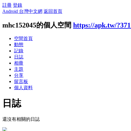
註冊
登錄
Android 台灣中文網
返回首頁
mhc152045的個人空間
https://apk.tw/?37
空間首頁
動態
記錄
日誌
相冊
主題
分享
留言板
個人資料
日誌
還沒有相關的日誌