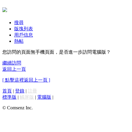
搜尋
版塊列表
用戶信息
熱帖
您訪問的頁面無手機頁面，是否進一步訪問電腦版？
繼續訪問
返回上一頁
[ 點擊這裡返回上一頁 ]
首頁
|
登錄
|
註冊
標準版
|
觸屏版
|
電腦版
|
© Comsenz Inc.