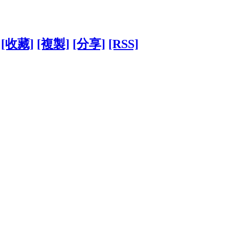
[收藏]
[複製]
[分享]
[RSS]