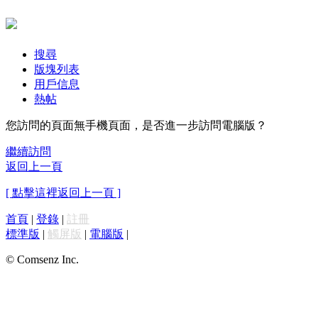
搜尋
版塊列表
用戶信息
熱帖
您訪問的頁面無手機頁面，是否進一步訪問電腦版？
繼續訪問
返回上一頁
[ 點擊這裡返回上一頁 ]
首頁
|
登錄
|
註冊
標準版
|
觸屏版
|
電腦版
|
© Comsenz Inc.