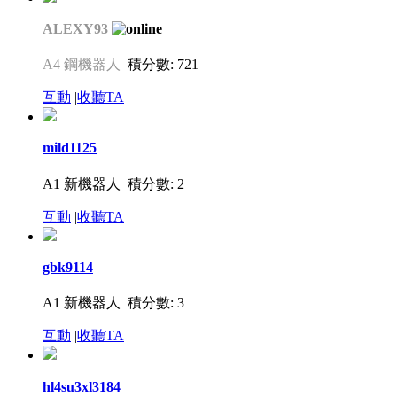
ALEXY93
A4 鋼機器人
積分數: 721
互動
|
收聽TA
mild1125
A1 新機器人
積分數: 2
互動
|
收聽TA
gbk9114
A1 新機器人
積分數: 3
互動
|
收聽TA
hl4su3xl3184