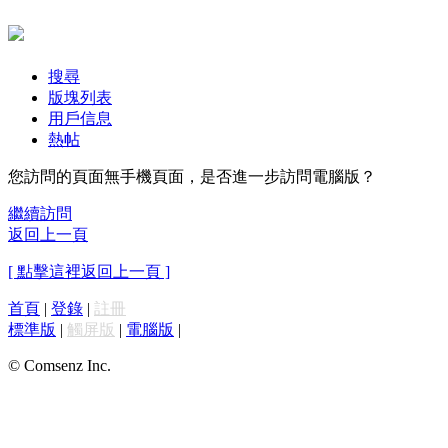
搜尋
版塊列表
用戶信息
熱帖
您訪問的頁面無手機頁面，是否進一步訪問電腦版？
繼續訪問
返回上一頁
[ 點擊這裡返回上一頁 ]
首頁
|
登錄
|
註冊
標準版
|
觸屏版
|
電腦版
|
© Comsenz Inc.