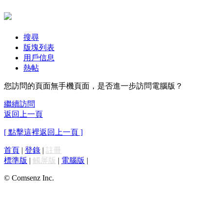
搜尋
版塊列表
用戶信息
熱帖
您訪問的頁面無手機頁面，是否進一步訪問電腦版？
繼續訪問
返回上一頁
[ 點擊這裡返回上一頁 ]
首頁
|
登錄
|
註冊
標準版
|
觸屏版
|
電腦版
|
© Comsenz Inc.