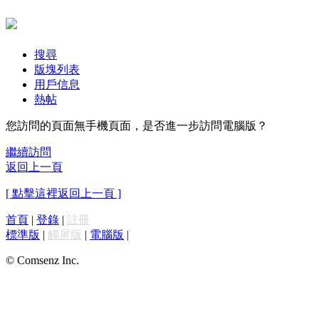
搜尋
版塊列表
用戶信息
熱帖
您訪問的頁面無手機頁面，是否進一步訪問電腦版？
繼續訪問
返回上一頁
[ 點擊這裡返回上一頁 ]
首頁
|
登錄
|
註冊
標準版
|
觸屏版
|
電腦版
|
© Comsenz Inc.