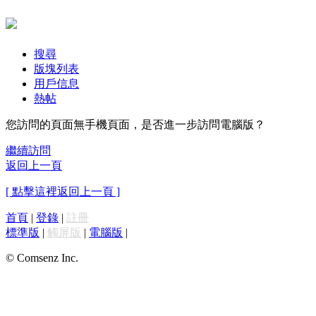
搜尋
版塊列表
用戶信息
熱帖
您訪問的頁面無手機頁面，是否進一步訪問電腦版？
繼續訪問
返回上一頁
[ 點擊這裡返回上一頁 ]
首頁
|
登錄
|
註冊
標準版
|
觸屏版
|
電腦版
|
© Comsenz Inc.