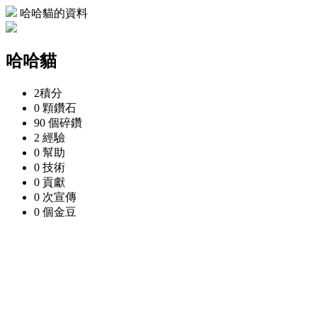
哈哈貓的資料
哈哈貓
2
積分
0 顆
鑽石
90 個
碎鑽
2
經驗
0
幫助
0
技術
0
貢獻
0 次
宣傳
0 個
金豆