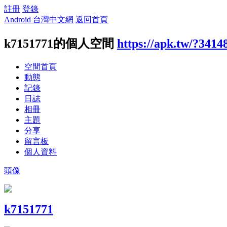
註冊
登錄
Android 台灣中文網
返回首頁
k7151771的個人空間
https://apk.tw/?3414
空間首頁
動態
記錄
日誌
相冊
主題
分享
留言板
個人資料
頭像
k7151771