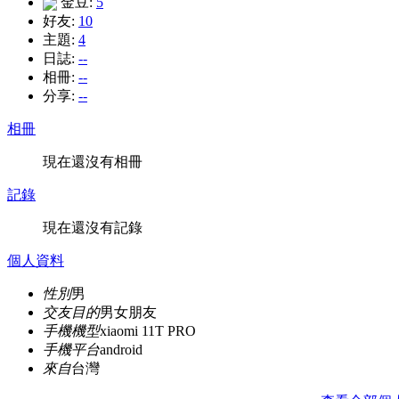
金豆:
5
好友:
10
主題:
4
日誌:
--
相冊:
--
分享:
--
相冊
現在還沒有相冊
記錄
現在還沒有記錄
個人資料
性別
男
交友目的
男女朋友
手機機型
xiaomi 11T PRO
手機平台
android
來自
台灣