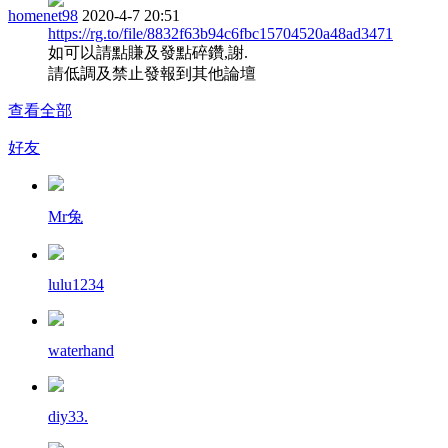
homenet98
2020-4-7 20:51
https://rg.to/file/8832f63b94c6fbc15704520a48ad3471
如可以請點賺及發點碎鑽,謝.
請低調及禁止發報到其他論壇
查看全部
好友
Mr兔
lulu1234
waterhand
diy33.