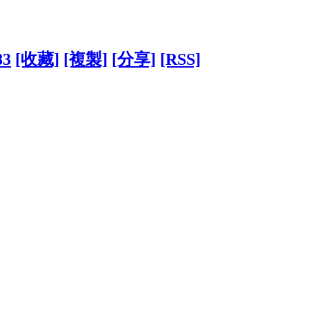
83
[收藏]
[複製]
[分享]
[RSS]