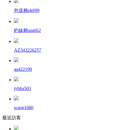
外送賴ok699
約妹賴spa662
AZ343226257
aa422199
jybba503
wang1680
最近訪客