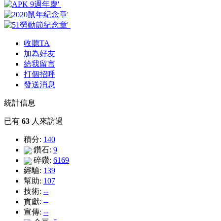
收聽TA
加為好友
給我留言
打個招呼
發送消息
統計信息
已有
63
人來訪過
積分:
140
鑽石:
9
碎鑽:
6169
經驗:
139
幫助:
107
技術:
--
貢獻:
--
宣傳:
--