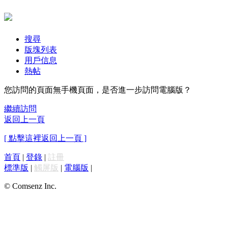
搜尋
版塊列表
用戶信息
熱帖
您訪問的頁面無手機頁面，是否進一步訪問電腦版？
繼續訪問
返回上一頁
[ 點擊這裡返回上一頁 ]
首頁
|
登錄
|
註冊
標準版
|
觸屏版
|
電腦版
|
© Comsenz Inc.