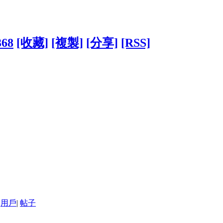
368
[收藏]
[複製]
[分享]
[RSS]
用戶
|
帖子