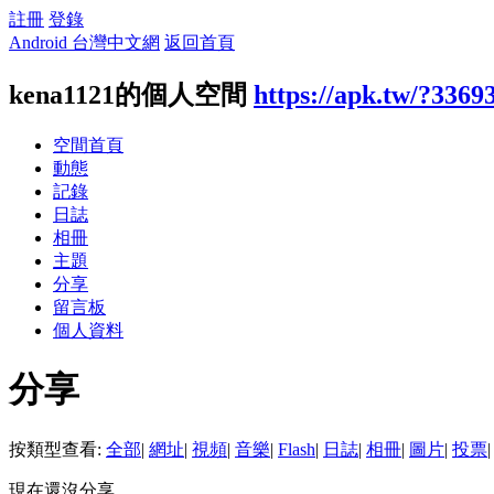
註冊
登錄
Android 台灣中文網
返回首頁
kena1121的個人空間
https://apk.tw/?3369
空間首頁
動態
記錄
日誌
相冊
主題
分享
留言板
個人資料
分享
按類型查看:
全部
|
網址
|
視頻
|
音樂
|
Flash
|
日誌
|
相冊
|
圖片
|
投票
|
現在還沒分享