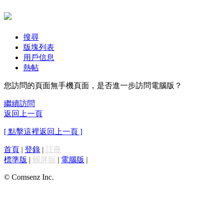
搜尋
版塊列表
用戶信息
熱帖
您訪問的頁面無手機頁面，是否進一步訪問電腦版？
繼續訪問
返回上一頁
[ 點擊這裡返回上一頁 ]
首頁
|
登錄
|
註冊
標準版
|
觸屏版
|
電腦版
|
© Comsenz Inc.