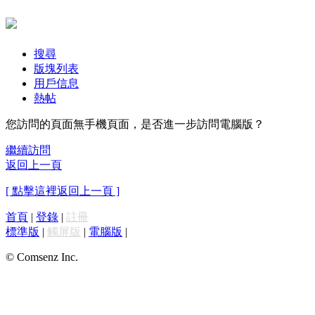
搜尋
版塊列表
用戶信息
熱帖
您訪問的頁面無手機頁面，是否進一步訪問電腦版？
繼續訪問
返回上一頁
[ 點擊這裡返回上一頁 ]
首頁
|
登錄
|
註冊
標準版
|
觸屏版
|
電腦版
|
© Comsenz Inc.