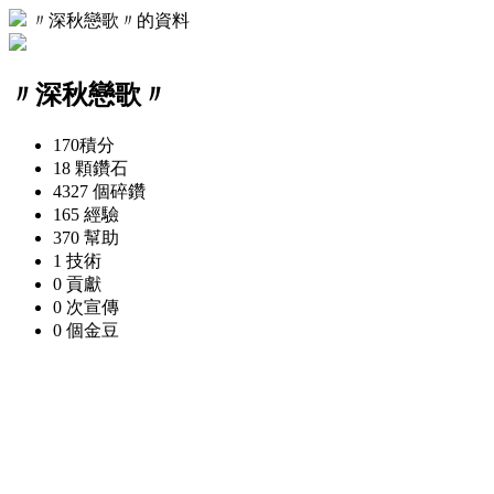
〃深秋戀歌〃的資料
〃深秋戀歌〃
170
積分
18 顆
鑽石
4327 個
碎鑽
165
經驗
370
幫助
1
技術
0
貢獻
0 次
宣傳
0 個
金豆