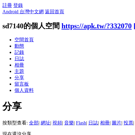
註冊
登錄
Android 台灣中文網
返回首頁
sd7140的個人空間
https://apk.tw/?332070
空間首頁
動態
記錄
日誌
相冊
主題
分享
留言板
個人資料
分享
按類型查看:
全部
|
網址
|
視頻
|
音樂
|
Flash
|
日誌
|
相冊
|
圖片
|
投票
|
現在還沒分享