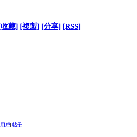
[收藏]
[複製]
[分享]
[RSS]
用戶
|
帖子