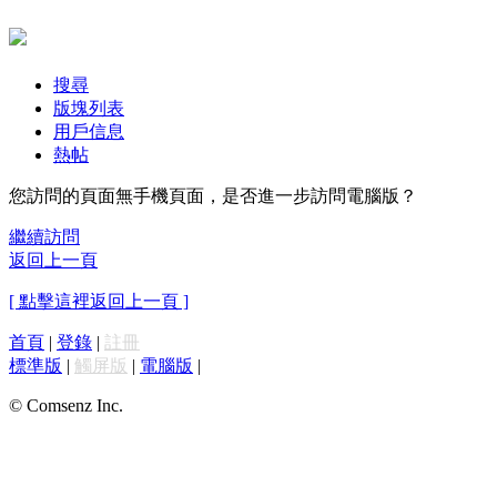
搜尋
版塊列表
用戶信息
熱帖
您訪問的頁面無手機頁面，是否進一步訪問電腦版？
繼續訪問
返回上一頁
[ 點擊這裡返回上一頁 ]
首頁
|
登錄
|
註冊
標準版
|
觸屏版
|
電腦版
|
© Comsenz Inc.