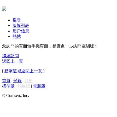
搜尋
版塊列表
用戶信息
熱帖
您訪問的頁面無手機頁面，是否進一步訪問電腦版？
繼續訪問
返回上一頁
[ 點擊這裡返回上一頁 ]
首頁
|
登錄
|
註冊
標準版
|
觸屏版
|
電腦版
|
© Comsenz Inc.