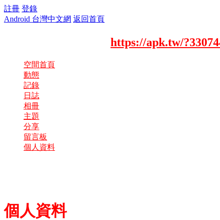
註冊
登錄
Android 台灣中文網
返回首頁
[Hua-Yi]的個人空間
https://apk.tw/?33074
空間首頁
動態
記錄
日誌
相冊
主題
分享
留言板
個人資料
個人資料