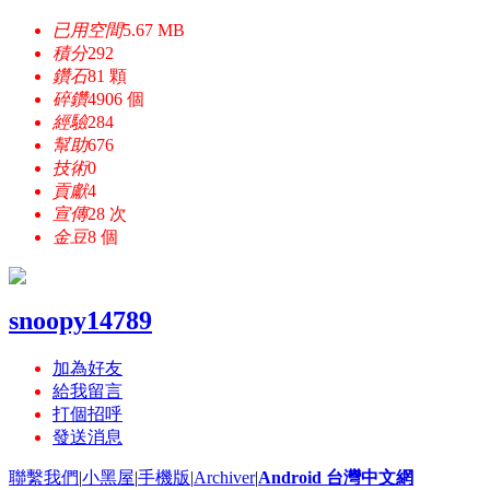
已用空間
5.67 MB
積分
292
鑽石
81 顆
碎鑽
4906 個
經驗
284
幫助
676
技術
0
貢獻
4
宣傳
28 次
金豆
8 個
snoopy14789
加為好友
給我留言
打個招呼
發送消息
聯繫我們
|
小黑屋
|
手機版
|
Archiver
|
Android 台灣中文網