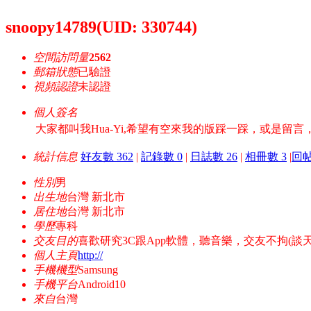
snoopy14789
(UID: 330744)
空間訪問量
2562
郵箱狀態
已驗證
視頻認證
未認證
個人簽名
大家都叫我Hua-Yi,希望有空來我的版踩一踩，或是留
統計信息
好友數 362
|
記錄數 0
|
日誌數 26
|
相冊數 3
|
回帖
性別
男
出生地
台灣 新北市
居住地
台灣 新北市
學歷
專科
交友目的
喜歡研究3C跟App軟體，聽音樂，交友不拘(談天
個人主頁
http://
手機機型
Samsung
手機平台
Android10
來自
台灣