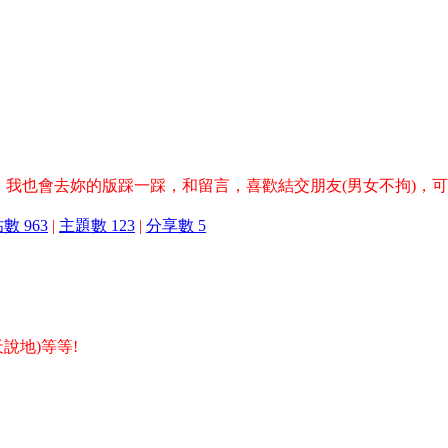
言，我也會去妳的版踩一踩，和留言，喜歡結交朋友(男女不拘)，
數 963
|
主題數 123
|
分享數 5
說地)等等!