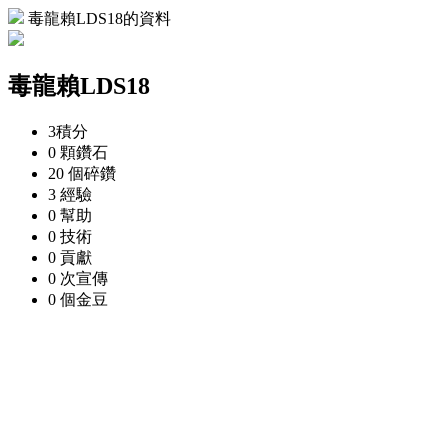
毒龍賴LDS18的資料
毒龍賴LDS18
3
積分
0 顆
鑽石
20 個
碎鑽
3
經驗
0
幫助
0
技術
0
貢獻
0 次
宣傳
0 個
金豆