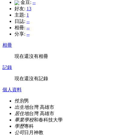
金豆:
--
好友:
13
主題:
1
日誌:
--
相冊:
--
分享:
--
相冊
現在還沒有相冊
記錄
現在還沒有記錄
個人資料
性別
男
出生地
台灣 高雄市
居住地
台灣 高雄市
畢業學校
和春科技大學
學歷
專科
公司
日月神教