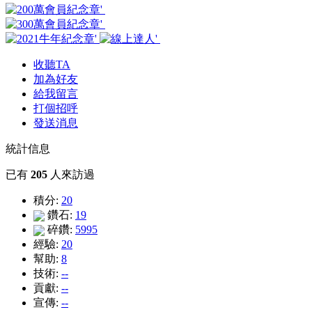
收聽TA
加為好友
給我留言
打個招呼
發送消息
統計信息
已有
205
人來訪過
積分:
20
鑽石:
19
碎鑽:
5995
經驗:
20
幫助:
8
技術:
--
貢獻:
--
宣傳:
--