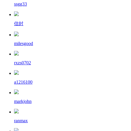
ssgg33
信封
milesgood
rxzs0702
a1216100
markjohn
ranmax