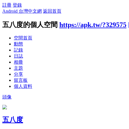
註冊
登錄
Android 台灣中文網
返回首頁
五八度的個人空間
https://apk.tw/?329575
空間首頁
動態
記錄
日誌
相冊
主題
分享
留言板
個人資料
頭像
五八度