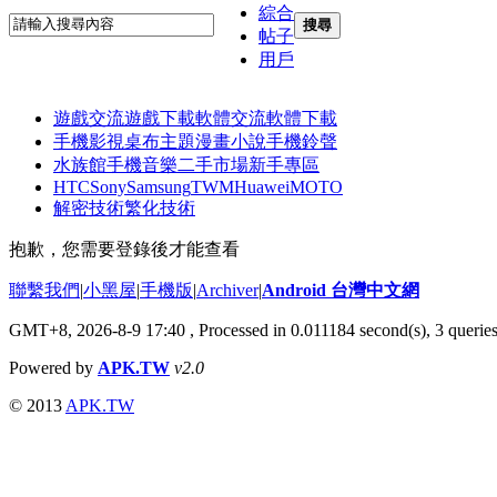
綜合
搜尋
帖子
用戶
遊戲交流
遊戲下載
軟體交流
軟體下載
手機影視
桌布主題
漫畫小說
手機鈴聲
水族館
手機音樂
二手市場
新手專區
HTC
Sony
Samsung
TWM
Huawei
MOTO
解密技術
繁化技術
抱歉，您需要登錄後才能查看
聯繫我們
|
小黑屋
|
手機版
|
Archiver
|
Android 台灣中文網
GMT+8, 2026-8-9 17:40
, Processed in 0.011184 second(s), 3 queri
Powered by
APK.TW
v2.0
© 2013
APK.TW