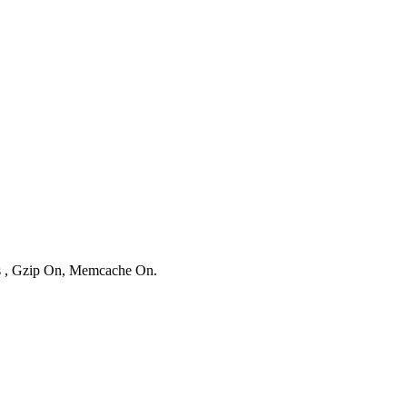
es , Gzip On, Memcache On.