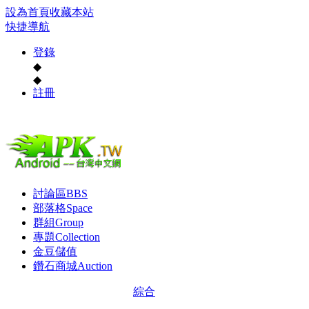
設為首頁
收藏本站
快捷導航
登錄
◆
◆
註冊
討論區
BBS
部落格
Space
群組
Group
專題
Collection
金豆儲值
鑽石商城
Auction
綜合