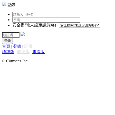
登錄
安全提問(未設定請忽略)
登錄
首頁
|
登錄
|
註冊
標準版
|
觸屏版
|
電腦版
|
© Comsenz Inc.