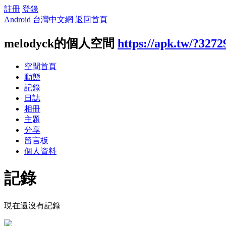
註冊
登錄
Android 台灣中文網
返回首頁
melodyck的個人空間
https://apk.tw/?3272
空間首頁
動態
記錄
日誌
相冊
主題
分享
留言板
個人資料
記錄
現在還沒有記錄