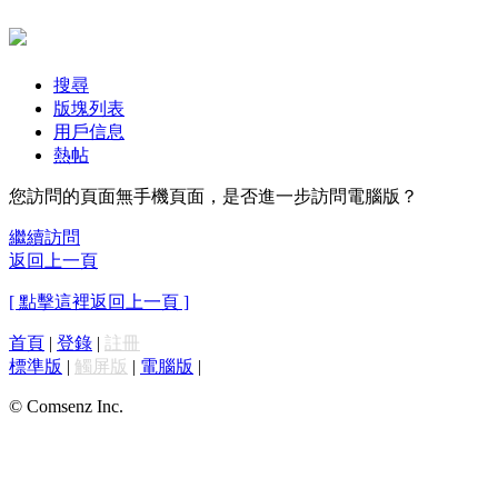
搜尋
版塊列表
用戶信息
熱帖
您訪問的頁面無手機頁面，是否進一步訪問電腦版？
繼續訪問
返回上一頁
[ 點擊這裡返回上一頁 ]
首頁
|
登錄
|
註冊
標準版
|
觸屏版
|
電腦版
|
© Comsenz Inc.