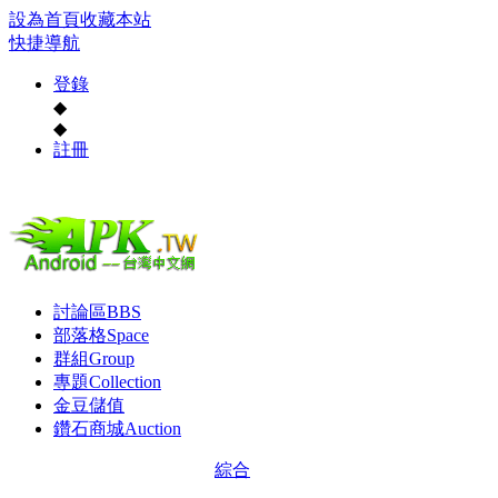
設為首頁
收藏本站
快捷導航
登錄
◆
◆
註冊
討論區
BBS
部落格
Space
群組
Group
專題
Collection
金豆儲值
鑽石商城
Auction
綜合