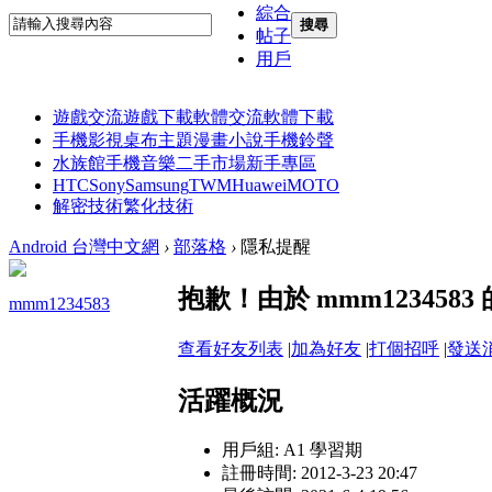
綜合
搜尋
帖子
用戶
遊戲交流
遊戲下載
軟體交流
軟體下載
手機影視
桌布主題
漫畫小說
手機鈴聲
水族館
手機音樂
二手市場
新手專區
HTC
Sony
Samsung
TWM
Huawei
MOTO
解密技術
繁化技術
Android 台灣中文網
›
部落格
›
隱私提醒
抱歉！由於 mmm12345
mmm1234583
查看好友列表
|
加為好友
|
打個招呼
|
發送
活躍概況
用戶組:
A1 學習期
註冊時間: 2012-3-23 20:47