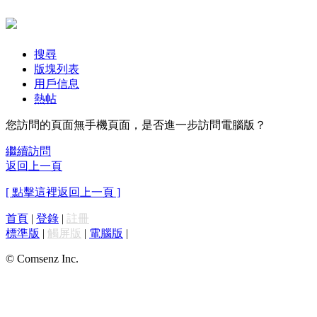
搜尋
版塊列表
用戶信息
熱帖
您訪問的頁面無手機頁面，是否進一步訪問電腦版？
繼續訪問
返回上一頁
[ 點擊這裡返回上一頁 ]
首頁
|
登錄
|
註冊
標準版
|
觸屏版
|
電腦版
|
© Comsenz Inc.