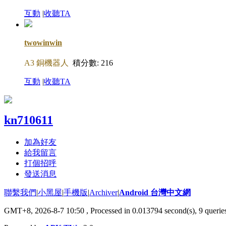
互動
|
收聽TA
twowinwin
A3 銅機器人
積分數: 216
互動
|
收聽TA
kn710611
加為好友
給我留言
打個招呼
發送消息
聯繫我們
|
小黑屋
|
手機版
|
Archiver
|
Android 台灣中文網
GMT+8, 2026-8-7 10:50
, Processed in 0.013794 second(s), 9 quer