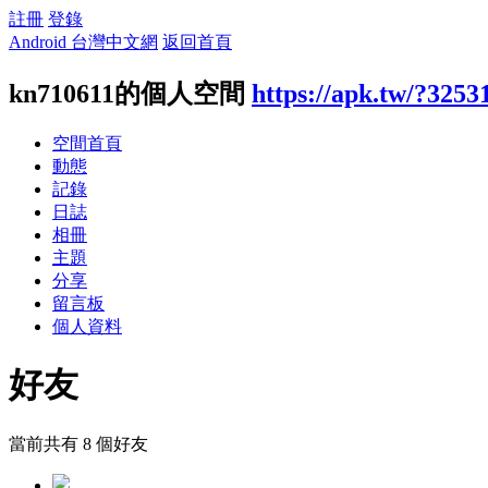
註冊
登錄
Android 台灣中文網
返回首頁
kn710611的個人空間
https://apk.tw/?3253
空間首頁
動態
記錄
日誌
相冊
主題
分享
留言板
個人資料
好友
當前共有
8
個好友