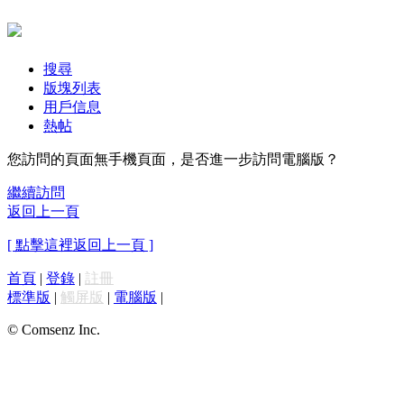
搜尋
版塊列表
用戶信息
熱帖
您訪問的頁面無手機頁面，是否進一步訪問電腦版？
繼續訪問
返回上一頁
[ 點擊這裡返回上一頁 ]
首頁
|
登錄
|
註冊
標準版
|
觸屏版
|
電腦版
|
© Comsenz Inc.