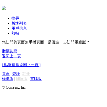
搜尋
版塊列表
用戶信息
熱帖
您訪問的頁面無手機頁面，是否進一步訪問電腦版？
繼續訪問
返回上一頁
[ 點擊這裡返回上一頁 ]
首頁
|
登錄
|
註冊
標準版
|
觸屏版
|
電腦版
|
© Comsenz Inc.