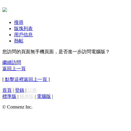
搜尋
版塊列表
用戶信息
熱帖
您訪問的頁面無手機頁面，是否進一步訪問電腦版？
繼續訪問
返回上一頁
[ 點擊這裡返回上一頁 ]
首頁
|
登錄
|
註冊
標準版
|
觸屏版
|
電腦版
|
© Comsenz Inc.