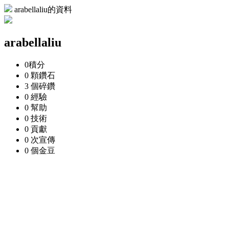
arabellaliu的資料
arabellaliu
0
積分
0 顆
鑽石
3 個
碎鑽
0
經驗
0
幫助
0
技術
0
貢獻
0 次
宣傳
0 個
金豆