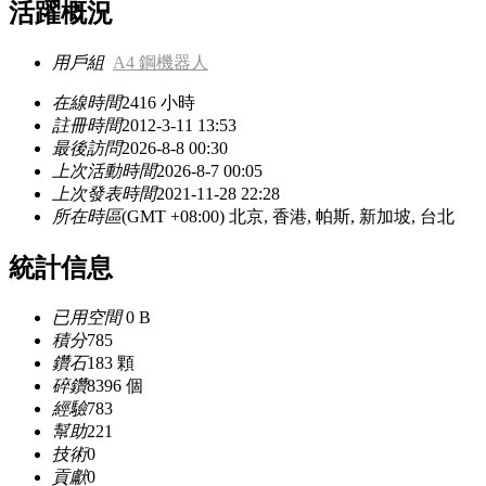
活躍概況
用戶組
A4 鋼機器人
在線時間
2416 小時
註冊時間
2012-3-11 13:53
最後訪問
2026-8-8 00:30
上次活動時間
2026-8-7 00:05
上次發表時間
2021-11-28 22:28
所在時區
(GMT +08:00) 北京, 香港, 帕斯, 新加坡, 台北
統計信息
已用空間
0 B
積分
785
鑽石
183 顆
碎鑽
8396 個
經驗
783
幫助
221
技術
0
貢獻
0