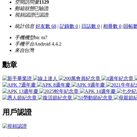
空間訪問量
1129
郵箱狀態
已驗證
視頻認證
已認證
統計信息
好友數 68
|
記錄數 0
|
日誌數 0
|
相冊數 0
|
回帖數 
手機機型
htc m7
手機平台
Android 4.4.2
來自
台灣
勳章
用戶認證