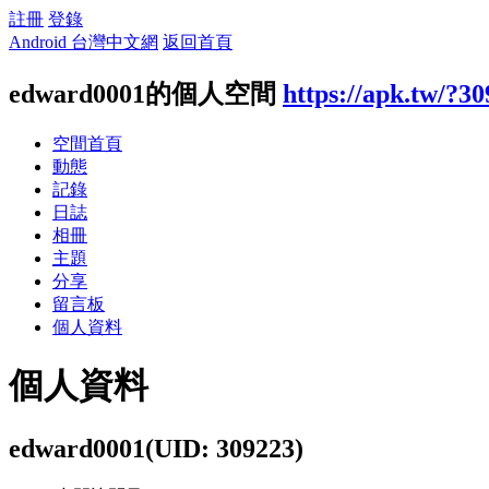
註冊
登錄
Android 台灣中文網
返回首頁
edward0001的個人空間
https://apk.tw/?3
空間首頁
動態
記錄
日誌
相冊
主題
分享
留言板
個人資料
個人資料
edward0001
(UID: 309223)