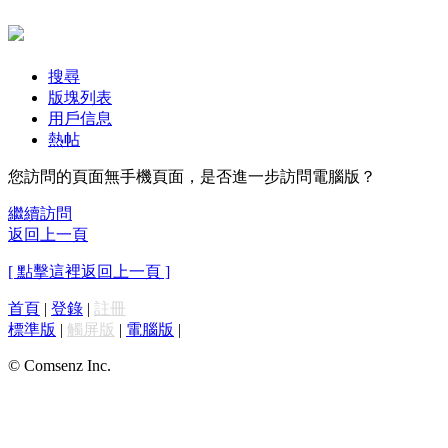
搜尋
版塊列表
用戶信息
熱帖
您訪問的頁面無手機頁面，是否進一步訪問電腦版？
繼續訪問
返回上一頁
[ 點擊這裡返回上一頁 ]
首頁
|
登錄
|
註冊
標準版
|
觸屏版
|
電腦版
|
© Comsenz Inc.