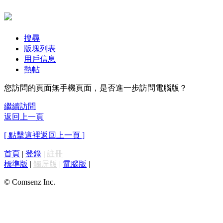
搜尋
版塊列表
用戶信息
熱帖
您訪問的頁面無手機頁面，是否進一步訪問電腦版？
繼續訪問
返回上一頁
[ 點擊這裡返回上一頁 ]
首頁
|
登錄
|
註冊
標準版
|
觸屏版
|
電腦版
|
© Comsenz Inc.