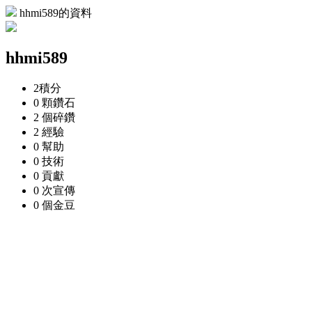
hhmi589的資料
hhmi589
2
積分
0 顆
鑽石
2 個
碎鑽
2
經驗
0
幫助
0
技術
0
貢獻
0 次
宣傳
0 個
金豆