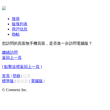
搜尋
版塊列表
用戶信息
熱帖
您訪問的頁面無手機頁面，是否進一步訪問電腦版？
繼續訪問
返回上一頁
[ 點擊這裡返回上一頁 ]
首頁
|
登錄
|
註冊
標準版
|
觸屏版
|
電腦版
|
© Comsenz Inc.