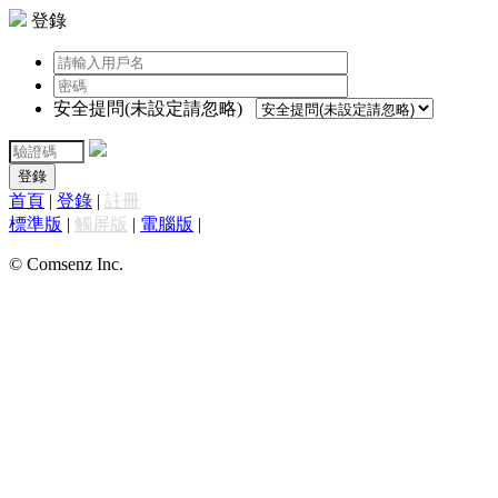
登錄
安全提問(未設定請忽略)
登錄
首頁
|
登錄
|
註冊
標準版
|
觸屏版
|
電腦版
|
© Comsenz Inc.