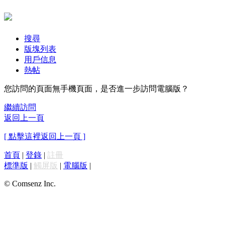
搜尋
版塊列表
用戶信息
熱帖
您訪問的頁面無手機頁面，是否進一步訪問電腦版？
繼續訪問
返回上一頁
[ 點擊這裡返回上一頁 ]
首頁
|
登錄
|
註冊
標準版
|
觸屏版
|
電腦版
|
© Comsenz Inc.