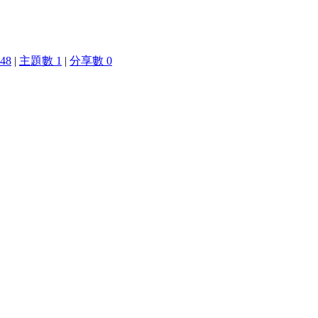
48
|
主題數 1
|
分享數 0