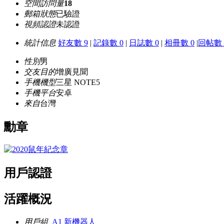
空間訪問量
18
郵箱狀態
已驗證
視頻認證
未認證
統計信息
好友數 9
|
記錄數 0
|
日誌數 0
|
相冊數 0
|
回帖數 
性別
男
交友目的
增廣見聞
手機機型
三星 NOTE5
手機平台
安卓
來自
台灣
勳章
用戶認證
活躍概況
用戶組
A1 新機器人