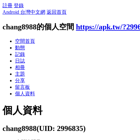
註冊
登錄
Android 台灣中文網
返回首頁
chang8988的個人空間
https://apk.tw/?299
空間首頁
動態
記錄
日誌
相冊
主題
分享
留言板
個人資料
個人資料
chang8988
(UID: 2996835)