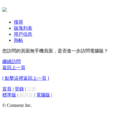
搜尋
版塊列表
用戶信息
熱帖
您訪問的頁面無手機頁面，是否進一步訪問電腦版？
繼續訪問
返回上一頁
[ 點擊這裡返回上一頁 ]
首頁
|
登錄
|
註冊
標準版
|
觸屏版
|
電腦版
|
© Comsenz Inc.